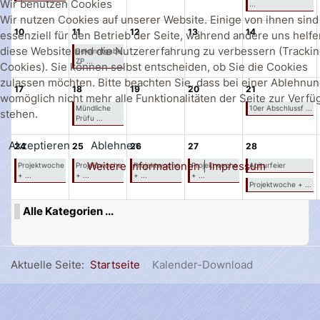
Wir benutzen Cookies
...
Wir nutzen Cookies auf unserer Website. Einige von ihnen sind
10
11
12
13
14
essenziell für den Betrieb der Seite, während andere uns helfe
diese Website und die Nutzererfahrung zu verbessern (Tracki
Bekanntgabe
ZP ...
Cookies). Sie können selbst entscheiden, ob Sie die Cookies
zulassen möchten. Bitte beachten Sie, dass bei einer Ablehnu
17
18
19
20
21
womöglich nicht mehr alle Funktionalitäten der Seite zur Verf
Mündliche
10er Abschlussf ...
stehen.
Prüfu ...
Akzeptieren
Ablehnen
24
25
26
27
28
Weitere Informationen
|
Impressum
Projektwoche
Projektwoche
Projektwoche
Projektwoche
Abiturfeier
+ ...
+ ...
+ ...
+ ...
Projektwoche + ...
Alle Kategorien ...
Aktuelle Seite:
Startseite
Kalender-Download