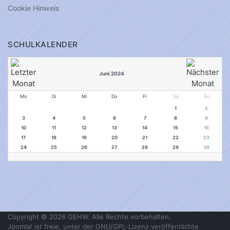
Cookie Hinweis
SCHULKALENDER
Juni 2024
Mo
Di
Mi
Do
Fr
Sa
So
1
2
3
4
5
6
7
8
9
10
11
12
13
14
15
16
17
18
19
20
21
22
23
24
25
26
27
28
29
30
Copyright © 2026 GEHW. Alle Rechte vorbehalten.
Joomla!
ist freie, unter der
GNU/GPL-Lizenz
veröffentlichte