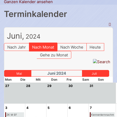
Ganzen Kalender ansehen
Terminkalender
Juni,
2024
Nach Jahr
Nach Monat
Nach Woche
Heute
Gehe zu Monat
Juni 2024
Mai
Juli
Mon
Die
Mit
Don
Fre
Sam
Son
27
28
29
30
31
3
4
5
6
7
ZK M EF
Kennenlernnachm