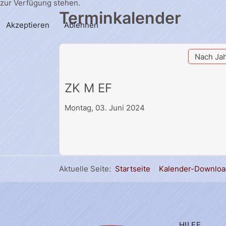
zur Verfügung stehen.
Terminkalender
Akzeptieren
Ablehnen
Nach Ja
ZK M EF
Montag, 03. Juni 2024
Aktuelle Seite:
Startseite
Kalender-Downloa
HILFE