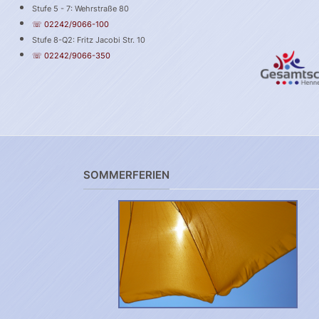
Stufe 5 - 7: Wehrstraße 80
☏ 02242/9066-100
Stufe 8-Q2: Fritz Jacobi Str. 10
☏ 02242/9066-350
SOMMERFERIEN