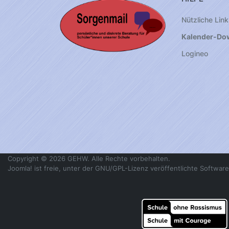
Nützliche Link
Kalender-Do
Logineo
Copyright © 2026 GEHW. Alle Rechte vorbehalten.
Joomla!
ist freie, unter der
GNU/GPL-Lizenz
veröffentlichte Software