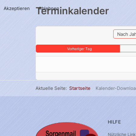
Terminkalender
Akzeptieren
Ablehnen
Nach Ja
Vorheriger Tag
Aktuelle Seite:
Startseite
Kalender-Downloa
HILFE
Nützliche Link