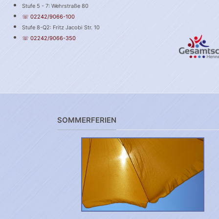
Stufe 5 - 7: Wehrstraße 80
☏ 02242/9066-100
Stufe 8-Q2: Fritz Jacobi Str. 10
☏ 02242/9066-350
SOMMERFERIEN