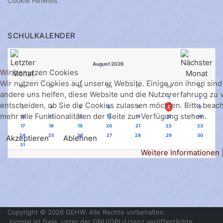
Cookie Hinweis
SCHULKALENDER
August 2026
Wir benutzen Cookies
Wir nutzen Cookies auf unserer Website. Einige von ihnen sind 
Mo
Di
Mi
Do
Fr
Sa
So
andere uns helfen, diese Website und die Nutzererfahrung zu 
1
2
entscheiden, ob Sie die Cookies zulassen möchten. Bitte beac
3
4
5
6
7
8
9
mehr alle Funktionalitäten der Seite zur Verfügung stehen.
10
11
12
13
14
15
16
17
18
19
20
21
22
23
24
25
26
27
28
29
30
Akzeptieren
Ablehnen
31
Weitere Informationen
Copyright © 2026 GEHW. Alle Rechte vorbehalten.
Joomla!
ist freie, unter der
GNU/GPL-Lizenz
veröffentlichte