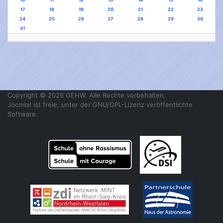
17
18
19
20
21
22
23
24
25
26
27
28
29
30
31
Copyright © 2026 GEHW. Alle Rechte vorbehalten.
Joomla!
ist freie, unter der
GNU/GPL-Lizenz
veröffentlichte
Software.