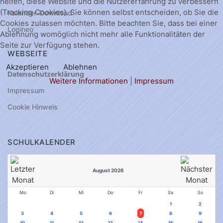
helfen, diese Website und die Nutzererfahrung zu verbessern
(Tracking Cookies). Sie können selbst entscheiden, ob Sie die
Kalender-Download
Cookies zulassen möchten. Bitte beachten Sie, dass bei einer
Logineo
Ablehnung womöglich nicht mehr alle Funktionalitäten der
Seite zur Verfügung stehen.
WEBSEITE
Akzeptieren
Ablehnen
Datenschutzerklärung
Weitere Informationen
|
Impressum
Impressum
Cookie Hinweis
SCHULKALENDER
August 2026
Mo
Di
Mi
Do
Fr
Sa
So
1
2
3
4
5
6
7
8
9
10
11
12
13
14
15
16