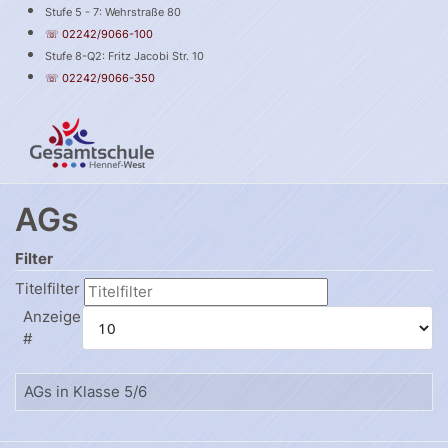
Stufe 5 - 7: Wehrstraße 80
☏ 02242/9066-100
Stufe 8-Q2: Fritz Jacobi Str. 10
☏ 02242/9066-350
AGs
Filter
Titelfilter
Anzeige
#
AGs in Klasse 5/6