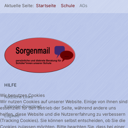
Aktuelle Seite:
Startseite
Schule
AGs
HILFE
Wir benutzen Cookies
Nützliche Links
Wir nutzen Cookies auf unserer Website. Einige von ihnen sind
Kalender-Download
essenziell für den Betrieb der Seite, während andere uns
helfen, diese Website und die Nutzererfahrung zu verbessern
Logineo
(Tracking Cookies). Sie können selbst entscheiden, ob Sie die
Cookies zulassen möchten. Bitte beachten Sie, dass bei einer