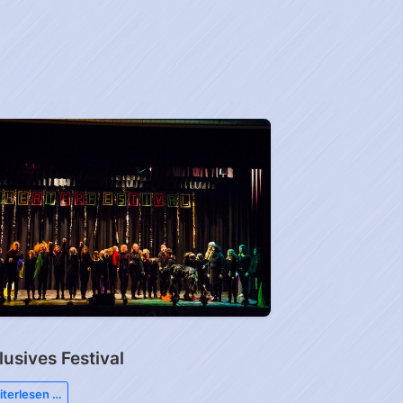
n
lusives Festival
terlesen …