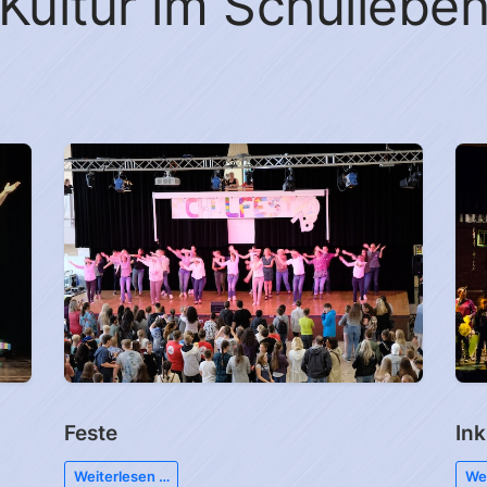
Kultur im Schullebe
Feste
Ink
Weiterlesen …
Wei