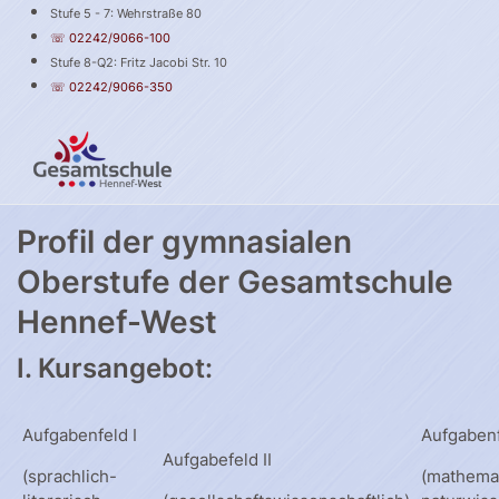
Stufe 5 - 7: Wehrstraße 80
☏ 02242/9066-100
Stufe 8-Q2: Fritz Jacobi Str. 10
☏ 02242/9066-350
Profil der gymnasialen
Oberstufe der Gesamtschule
Hennef-West
I. Kursangebot:
Aufgabenfeld I
Aufgabenfe
Aufgabefeld II
(sprachlich-
(mathema