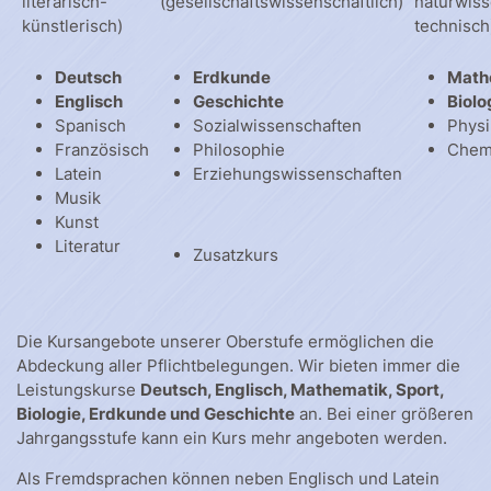
literarisch-
(gesellschaftswissenschaftlich)
naturwiss
künstlerisch)
technisch
Deutsch
Erdkunde
Math
Englisch
Geschichte
Biolo
Spanisch
Sozialwissenschaften
Physi
Französisch
Philosophie
Chem
Latein
Erziehungswissenschaften
Musik
Kunst
Literatur
Zusatzkurs
Die Kursangebote unserer Oberstufe ermöglichen die
Abdeckung aller Pflichtbelegungen. Wir bieten immer die
Leistungskurse
Deutsch, Englisch, Mathematik, Sport,
Biologie, Erdkunde und Geschichte
an. Bei einer größeren
Jahrgangsstufe kann ein Kurs mehr angeboten werden.
Als Fremdsprachen können neben Englisch und Latein