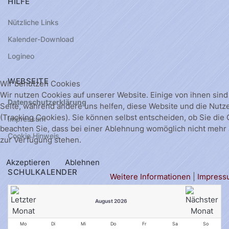
HILFE
Nützliche Links
Kalender-Download
Logineo
WEBSEITE
Wir benutzen Cookies
Wir nutzen Cookies auf unserer Website. Einige von ihnen sind 
Datenschutzerklärung
Seite, während andere uns helfen, diese Website und die Nutz
(Tracking Cookies). Sie können selbst entscheiden, ob Sie die
Impressum
beachten Sie, dass bei einer Ablehnung womöglich nicht mehr a
Cookie Hinweis
zur Verfügung stehen.
Akzeptieren
Ablehnen
SCHULKALENDER
Weitere Informationen
|
Impress
August 2026
Mo
Di
Mi
Do
Fr
Sa
So