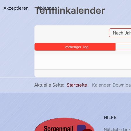
Terminkalender
Akzeptieren
Ablehnen
Nach Ja
Vorheriger Tag
Aktuelle Seite:
Startseite
Kalender-Downloa
HILFE
Nützliche Link