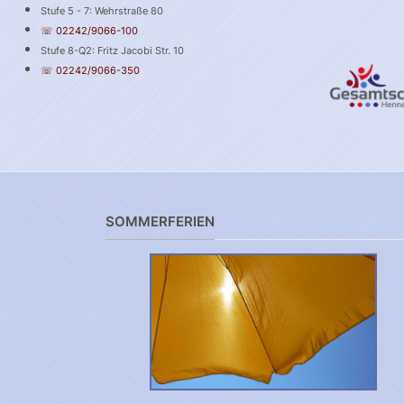
Stufe 5 - 7: Wehrstraße 80
☏ 02242/9066-100
Stufe 8-Q2: Fritz Jacobi Str. 10
☏ 02242/9066-350
SOMMERFERIEN