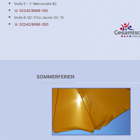
Stufe 5 - 7: Wehrstraße 80
☏ 02242/9066-100
Stufe 8-Q2: Fritz Jacobi Str. 10
☏ 02242/9066-350
SOMMERFERIEN