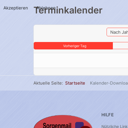
Terminkalender
Akzeptieren
Ablehnen
Nach Ja
Vorheriger Tag
Aktuelle Seite:
Startseite
Kalender-Downloa
HILFE
Nützliche Link