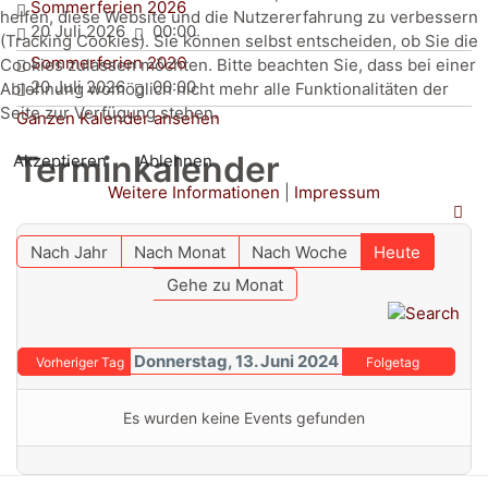
Sommerferien 2026
helfen, diese Website und die Nutzererfahrung zu verbessern
20 Juli 2026
00:00
(Tracking Cookies). Sie können selbst entscheiden, ob Sie die
Sommerferien 2026
Cookies zulassen möchten. Bitte beachten Sie, dass bei einer
20 Juli 2026
00:00
Ablehnung womöglich nicht mehr alle Funktionalitäten der
Seite zur Verfügung stehen.
Ganzen Kalender ansehen
Terminkalender
Akzeptieren
Ablehnen
Weitere Informationen
|
Impressum
Nach Jahr
Nach Monat
Nach Woche
Heute
Gehe zu Monat
Donnerstag, 13. Juni 2024
Vorheriger Tag
Folgetag
Es wurden keine Events gefunden