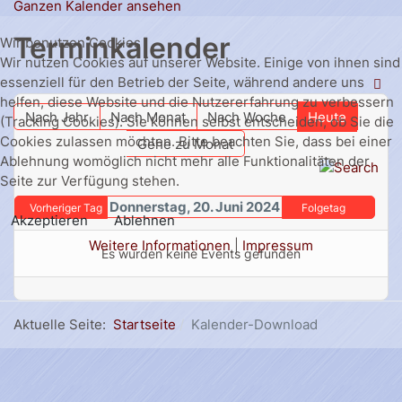
Ganzen Kalender ansehen
Terminkalender
Wir benutzen Cookies
Wir nutzen Cookies auf unserer Website. Einige von ihnen sind
essenziell für den Betrieb der Seite, während andere uns
helfen, diese Website und die Nutzererfahrung zu verbessern
Nach Jahr
Nach Monat
Nach Woche
Heute
(Tracking Cookies). Sie können selbst entscheiden, ob Sie die
Cookies zulassen möchten. Bitte beachten Sie, dass bei einer
Gehe zu Monat
Ablehnung womöglich nicht mehr alle Funktionalitäten der
Seite zur Verfügung stehen.
Donnerstag, 20. Juni 2024
Vorheriger Tag
Folgetag
Akzeptieren
Ablehnen
Weitere Informationen
|
Impressum
Es wurden keine Events gefunden
Aktuelle Seite:
Startseite
Kalender-Download