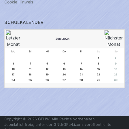
Cookie Hinweis
SCHULKALENDER
Juni 2024
Mo
Di
Mi
Do
Fr
Sa
So
1
2
3
4
5
6
7
8
9
10
11
12
13
14
15
16
17
18
19
20
21
22
23
24
25
26
27
28
29
30
Copyright © 2026 GEHW. Alle Rechte vorbehalten.
Joomla!
ist freie, unter der
GNU/GPL-Lizenz
veröffentlichte