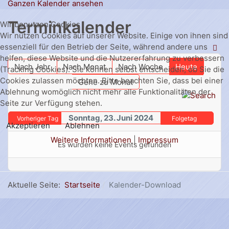
Ganzen Kalender ansehen
Terminkalender
Wir benutzen Cookies
Wir nutzen Cookies auf unserer Website. Einige von ihnen sind
essenziell für den Betrieb der Seite, während andere uns
helfen, diese Website und die Nutzererfahrung zu verbessern
Nach Jahr
Nach Monat
Nach Woche
Heute
(Tracking Cookies). Sie können selbst entscheiden, ob Sie die
Cookies zulassen möchten. Bitte beachten Sie, dass bei einer
Gehe zu Monat
Ablehnung womöglich nicht mehr alle Funktionalitäten der
Seite zur Verfügung stehen.
Sonntag, 23. Juni 2024
Vorheriger Tag
Folgetag
Akzeptieren
Ablehnen
Weitere Informationen
|
Impressum
Es wurden keine Events gefunden
Aktuelle Seite:
Startseite
Kalender-Download