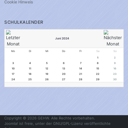
Cookie Hinweis
SCHULKALENDER
Juni 2024
Mo
Di
Mi
Do
Fr
Sa
So
1
2
3
4
5
6
7
8
9
10
11
12
13
14
15
16
17
18
19
20
21
22
23
24
25
26
27
28
29
30
Copyright © 2026 GEHW. Alle Rechte vorbehalten.
Joomla!
ist freie, unter der
GNU/GPL-Lizenz
veröffentlichte