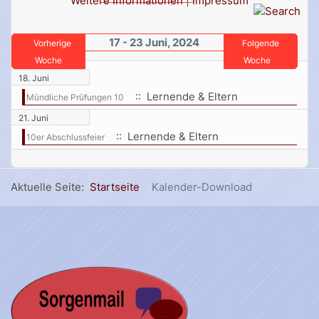
Weitere Informationen
|
Impressum
17 - 23 Juni, 2024
Vorherige
Folgende
Woche
Woche
18. Juni
:: Lernende & Eltern
Mündliche Prüfungen 10
21. Juni
:: Lernende & Eltern
10er Abschlussfeier
Aktuelle Seite:
Startseite
Kalender-Download