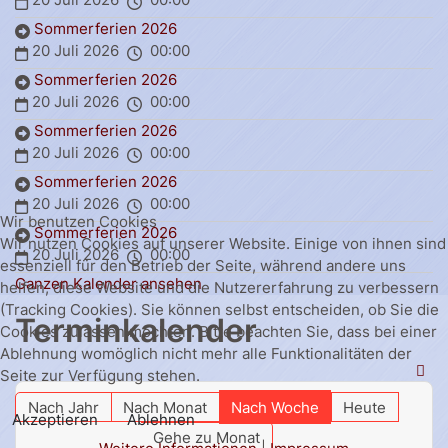
Sommerferien 2026
20 Juli 2026
00:00
Sommerferien 2026
20 Juli 2026
00:00
Sommerferien 2026
20 Juli 2026
00:00
Sommerferien 2026
20 Juli 2026
00:00
Wir benutzen Cookies
Sommerferien 2026
Wir nutzen Cookies auf unserer Website. Einige von ihnen sind
20 Juli 2026
00:00
essenziell für den Betrieb der Seite, während andere uns
Ganzen Kalender ansehen
helfen, diese Website und die Nutzererfahrung zu verbessern
(Tracking Cookies). Sie können selbst entscheiden, ob Sie die
Terminkalender
Cookies zulassen möchten. Bitte beachten Sie, dass bei einer
Ablehnung womöglich nicht mehr alle Funktionalitäten der
Seite zur Verfügung stehen.
Nach Jahr
Nach Monat
Nach Woche
Heute
Akzeptieren
Ablehnen
Gehe zu Monat