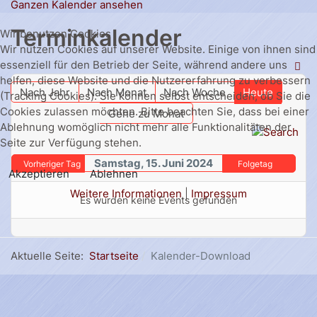
Ganzen Kalender ansehen
Terminkalender
Wir benutzen Cookies
Wir nutzen Cookies auf unserer Website. Einige von ihnen sind
essenziell für den Betrieb der Seite, während andere uns
helfen, diese Website und die Nutzererfahrung zu verbessern
Nach Jahr
Nach Monat
Nach Woche
Heute
(Tracking Cookies). Sie können selbst entscheiden, ob Sie die
Cookies zulassen möchten. Bitte beachten Sie, dass bei einer
Gehe zu Monat
Ablehnung womöglich nicht mehr alle Funktionalitäten der
Seite zur Verfügung stehen.
Samstag, 15. Juni 2024
Vorheriger Tag
Folgetag
Akzeptieren
Ablehnen
Weitere Informationen
|
Impressum
Es wurden keine Events gefunden
Aktuelle Seite:
Startseite
Kalender-Download