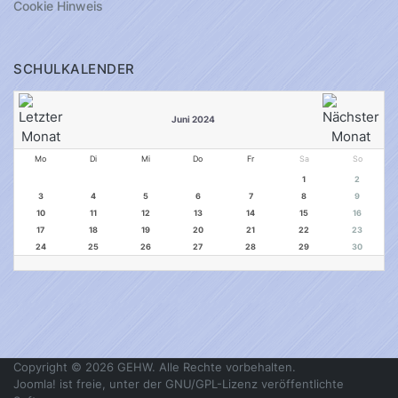
Cookie Hinweis
SCHULKALENDER
Juni 2024
Mo
Di
Mi
Do
Fr
Sa
So
1
2
3
4
5
6
7
8
9
10
11
12
13
14
15
16
17
18
19
20
21
22
23
24
25
26
27
28
29
30
Copyright © 2026 GEHW. Alle Rechte vorbehalten.
Joomla!
ist freie, unter der
GNU/GPL-Lizenz
veröffentlichte