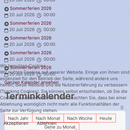
Sommerferien 2026
20 Juli 2026
00:00
Sommerferien 2026
20 Juli 2026
00:00
Sommerferien 2026
20 Juli 2026
00:00
Sommerferien 2026
20 Juli 2026
00:00
Wir benutzen Cookies
Sommerferien 2026
Wir nutzen Cookies auf unserer Website. Einige von ihnen sind
20 Juli 2026
00:00
essenziell für den Betrieb der Seite, während andere uns
Ganzen Kalender ansehen
helfen, diese Website und die Nutzererfahrung zu verbessern
(Tracking Cookies). Sie können selbst entscheiden, ob Sie die
Terminkalender
Cookies zulassen möchten. Bitte beachten Sie, dass bei einer
Ablehnung womöglich nicht mehr alle Funktionalitäten der
Seite zur Verfügung stehen.
Nach Jahr
Nach Monat
Nach Woche
Heute
Akzeptieren
Ablehnen
Gehe zu Monat