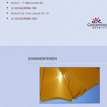
Stufe 5 - 7: Wehrstraße 80
☏ 02242/9066-100
Stufe 8-Q2: Fritz Jacobi Str. 10
☏ 02242/9066-350
SOMMERFERIEN