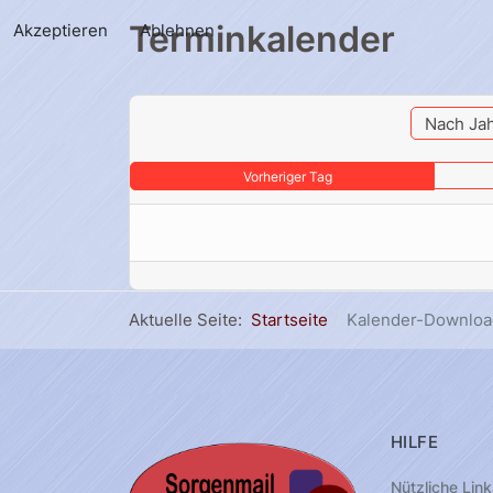
Terminkalender
Akzeptieren
Ablehnen
Nach Ja
Vorheriger Tag
Aktuelle Seite:
Startseite
Kalender-Downloa
HILFE
Nützliche Link