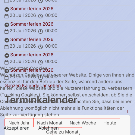
Sommerferien 2026
20 Juli 2026
00:00
Sommerferien 2026
20 Juli 2026
00:00
Sommerferien 2026
20 Juli 2026
00:00
Sommerferien 2026
20 Juli 2026
00:00
Wir benutzen Cookies
Sommerferien 2026
Wir nutzen Cookies auf unserer Website. Einige von ihnen sind
20 Juli 2026
00:00
essenziell für den Betrieb der Seite, während andere uns
Ganzen Kalender ansehen
helfen, diese Website und die Nutzererfahrung zu verbessern
(Tracking Cookies). Sie können selbst entscheiden, ob Sie die
Terminkalender
Cookies zulassen möchten. Bitte beachten Sie, dass bei einer
Ablehnung womöglich nicht mehr alle Funktionalitäten der
Seite zur Verfügung stehen.
Nach Jahr
Nach Monat
Nach Woche
Heute
Akzeptieren
Ablehnen
Gehe zu Monat