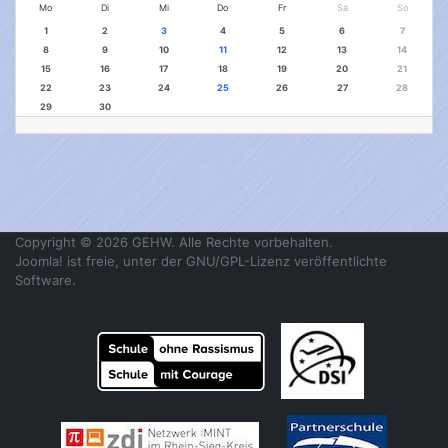
Mo
Di
Mi
Do
Fr
Sa
So
1
2
3
4
5
6
7
8
9
10
11
12
13
14
15
16
17
18
19
20
21
22
23
24
25
26
27
28
29
30
Copyright © 2026 GEHW. Alle Rechte vorbehalten.
Joomla!
ist freie, unter der
GNU/GPL-Lizenz
veröffentlichte
Software.