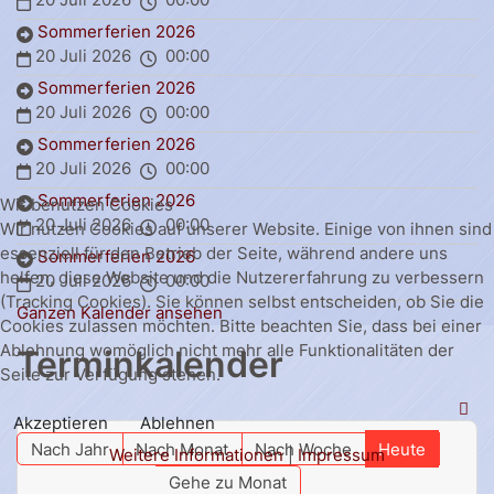
Sommerferien 2026
20 Juli 2026
00:00
Sommerferien 2026
20 Juli 2026
00:00
Sommerferien 2026
20 Juli 2026
00:00
Sommerferien 2026
Wir benutzen Cookies
20 Juli 2026
00:00
Wir nutzen Cookies auf unserer Website. Einige von ihnen sind
essenziell für den Betrieb der Seite, während andere uns
Sommerferien 2026
helfen, diese Website und die Nutzererfahrung zu verbessern
20 Juli 2026
00:00
(Tracking Cookies). Sie können selbst entscheiden, ob Sie die
Ganzen Kalender ansehen
Cookies zulassen möchten. Bitte beachten Sie, dass bei einer
Ablehnung womöglich nicht mehr alle Funktionalitäten der
Terminkalender
Seite zur Verfügung stehen.
Akzeptieren
Ablehnen
Nach Jahr
Nach Monat
Nach Woche
Heute
Weitere Informationen
|
Impressum
Gehe zu Monat