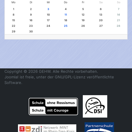
Mo
Di
Mi
Do
Fr
Sa
So
1
2
3
4
5
6
7
8
9
10
11
12
13
14
15
16
17
18
19
20
21
22
23
24
25
26
27
28
29
30
Copyright © 2026 GEHW. Alle Rechte vorbehalten.
Joomla!
ist freie, unter der
GNU/GPL-Lizenz
veröffentlichte
Software.