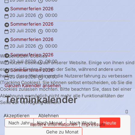
Sommerferien 2026
20 Juli 2026
00:00
Sommerferien 2026
20 Juli 2026
00:00
Sommerferien 2026
20 Juli 2026
00:00
Sommerferien 2026
Wir benutzen Cookies
20 Juli 2026
00:00
Wir nutzen Cookies auf unserer Website. Einige von ihnen sind
essenziell für den Betrieb der Seite, während andere uns
Sommerferien 2026
helfen, diese Website und die Nutzererfahrung zu verbessern
20 Juli 2026
00:00
(Tracking Cookies). Sie können selbst entscheiden, ob Sie die
Ganzen Kalender ansehen
Cookies zulassen möchten. Bitte beachten Sie, dass bei einer
Ablehnung womöglich nicht mehr alle Funktionalitäten der
Terminkalender
Seite zur Verfügung stehen.
Akzeptieren
Ablehnen
Nach Jahr
Nach Monat
Nach Woche
Heute
Weitere Informationen
|
Impressum
Gehe zu Monat