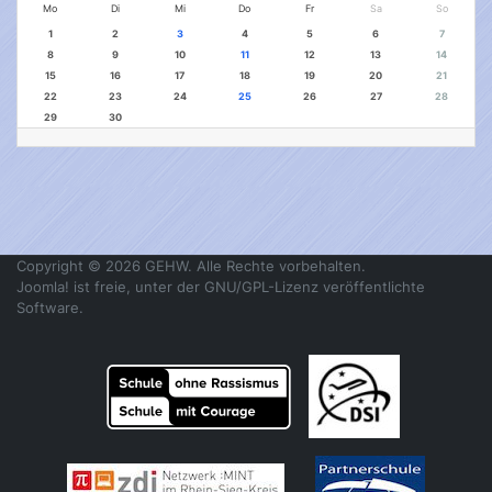
Mo
Di
Mi
Do
Fr
Sa
So
1
2
3
4
5
6
7
8
9
10
11
12
13
14
15
16
17
18
19
20
21
22
23
24
25
26
27
28
29
30
Copyright © 2026 GEHW. Alle Rechte vorbehalten.
Joomla!
ist freie, unter der
GNU/GPL-Lizenz
veröffentlichte
Software.