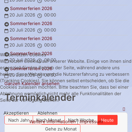
Sommerferien 2026
20 Juli 2026
00:00
Sommerferien 2026
20 Juli 2026
00:00
Sommerferien 2026
20 Juli 2026
00:00
Sommerferien 2026
Wir benutzen Cookies
20 Juli 2026
00:00
Wir nutzen Cookies auf unserer Website. Einige von ihnen sind
essenziell für den Betrieb der Seite, während andere uns
Sommerferien 2026
helfen, diese Website und die Nutzererfahrung zu verbessern
20 Juli 2026
00:00
(Tracking Cookies). Sie können selbst entscheiden, ob Sie die
Ganzen Kalender ansehen
Cookies zulassen möchten. Bitte beachten Sie, dass bei einer
Ablehnung womöglich nicht mehr alle Funktionalitäten der
Terminkalender
Seite zur Verfügung stehen.
Akzeptieren
Ablehnen
Nach Jahr
Nach Monat
Nach Woche
Heute
Weitere Informationen
|
Impressum
Gehe zu Monat