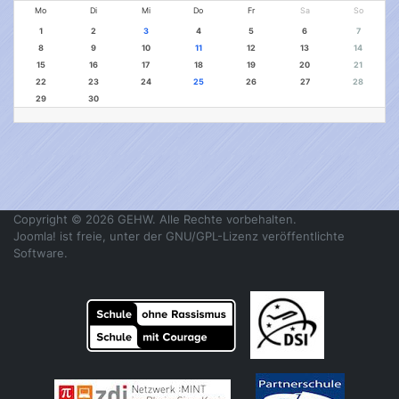
Mo
Di
Mi
Do
Fr
Sa
So
1
2
3
4
5
6
7
8
9
10
11
12
13
14
15
16
17
18
19
20
21
22
23
24
25
26
27
28
29
30
Copyright © 2026 GEHW. Alle Rechte vorbehalten.
Joomla!
ist freie, unter der
GNU/GPL-Lizenz
veröffentlichte
Software.