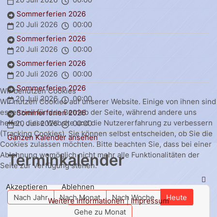
Sommerferien 2026
20 Juli 2026
00:00
Sommerferien 2026
20 Juli 2026
00:00
Sommerferien 2026
20 Juli 2026
00:00
Sommerferien 2026
Wir benutzen Cookies
20 Juli 2026
00:00
Wir nutzen Cookies auf unserer Website. Einige von ihnen sind
essenziell für den Betrieb der Seite, während andere uns
Sommerferien 2026
helfen, diese Website und die Nutzererfahrung zu verbessern
20 Juli 2026
00:00
(Tracking Cookies). Sie können selbst entscheiden, ob Sie die
Ganzen Kalender ansehen
Cookies zulassen möchten. Bitte beachten Sie, dass bei einer
Ablehnung womöglich nicht mehr alle Funktionalitäten der
Terminkalender
Seite zur Verfügung stehen.
Akzeptieren
Ablehnen
Nach Jahr
Nach Monat
Nach Woche
Heute
Weitere Informationen
|
Impressum
Gehe zu Monat