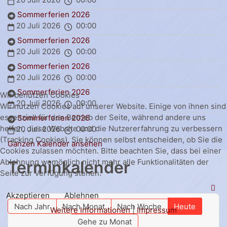
Sommerferien 2026
20 Juli 2026
00:00
Sommerferien 2026
20 Juli 2026
00:00
Sommerferien 2026
20 Juli 2026
00:00
Sommerferien 2026
Wir benutzen Cookies
20 Juli 2026
00:00
Wir nutzen Cookies auf unserer Website. Einige von ihnen sind
essenziell für den Betrieb der Seite, während andere uns
Sommerferien 2026
helfen, diese Website und die Nutzererfahrung zu verbessern
20 Juli 2026
00:00
(Tracking Cookies). Sie können selbst entscheiden, ob Sie die
Ganzen Kalender ansehen
Cookies zulassen möchten. Bitte beachten Sie, dass bei einer
Ablehnung womöglich nicht mehr alle Funktionalitäten der
Terminkalender
Seite zur Verfügung stehen.
Akzeptieren
Ablehnen
Nach Jahr
Nach Monat
Nach Woche
Heute
Weitere Informationen
|
Impressum
Gehe zu Monat