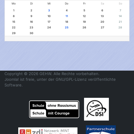
Mo
Di
Mi
Do
Fr
Sa
So
1
2
3
4
5
6
7
8
9
10
11
12
13
14
15
16
17
18
19
20
21
22
23
24
25
26
27
28
29
30
Copyright © 2026 GEHW. Alle Rechte vorbehalten.
Joomla!
ist freie, unter der
GNU/GPL-Lizenz
veröffentlichte
Software.