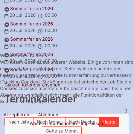
Sommerferien 2026
20 Juli 2026
00:00
Sommerferien 2026
20 Juli 2026
00:00
Sommerferien 2026
20 Juli 2026
00:00
Sommerferien 2026
Wir benutzen Cookies
20 Juli 2026
00:00
Wir nutzen Cookies auf unserer Website. Einige von ihnen sind
essenziell für den Betrieb der Seite, während andere uns
Sommerferien 2026
helfen, diese Website und die Nutzererfahrung zu verbessern
20 Juli 2026
00:00
(Tracking Cookies). Sie können selbst entscheiden, ob Sie die
Ganzen Kalender ansehen
Cookies zulassen möchten. Bitte beachten Sie, dass bei einer
Ablehnung womöglich nicht mehr alle Funktionalitäten der
Terminkalender
Seite zur Verfügung stehen.
Akzeptieren
Ablehnen
Nach Jahr
Nach Monat
Nach Woche
Heute
Weitere Informationen
|
Impressum
Gehe zu Monat