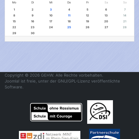
Mo
Di
Mi
Do
Fr
Sa
So
1
2
3
4
5
6
7
8
9
10
11
12
13
14
15
16
17
18
19
20
21
22
23
24
25
26
27
28
29
30
Copyright © 2026 GEHW. Alle Rechte vorbehalten.
Joomla!
ist freie, unter der
GNU/GPL-Lizenz
veröffentlichte
Software.