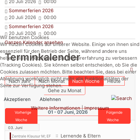
20 Juli 2026
00:00
Sommerferien 2026
20 Juli 2026
00:00
Sommerferien 2026
20 Juli 2026
00:00
Wir benutzen Cookies
Ganzen Kalender ansehen
Wir nutzen Cookies auf unserer Website. Einige von ihnen sind
essenziell für den Betrieb der Seite, während andere uns
Terminkalender
helfen, diese Website und die Nutzererfahrung zu verbessern
(Tracking Cookies). Sie können selbst entscheiden, ob Sie die
Cookies zulassen möchten. Bitte beachten Sie, dass bei einer
Ablehnung womöglich nicht mehr alle Funktionalitäten der
Nach Jahr
Nach Monat
Nach Woche
Heute
Seite zur Verfügung stehen.
Gehe zu Monat
Akzeptieren
Ablehnen
Weitere Informationen
|
Impressum
01 - 07 Juni, 2026
Vorherige
Folgende
Woche
Woche
03. Juni
:: Lernende & Eltern
Zentrale Klausur M; EF