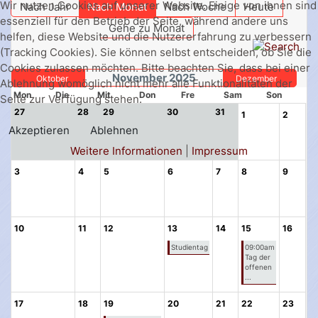
Wir nutzen Cookies auf unserer Website. Einige von ihnen sind
Nach Jahr
Nach Monat
Nach Woche
Heute
essenziell für den Betrieb der Seite, während andere uns
Gehe zu Monat
helfen, diese Website und die Nutzererfahrung zu verbessern
(Tracking Cookies). Sie können selbst entscheiden, ob Sie die
Cookies zulassen möchten. Bitte beachten Sie, dass bei einer
November 2025
Oktober
Dezember
Ablehnung womöglich nicht mehr alle Funktionalitäten der
Mon
Die
Mit
Don
Fre
Sam
Son
Seite zur Verfügung stehen.
27
28
29
30
31
1
2
Akzeptieren
Ablehnen
Weitere Informationen
|
Impressum
3
4
5
6
7
8
9
10
11
12
13
14
15
16
Studientag
09:00am
Tag der
offenen
...
17
18
19
20
21
22
23