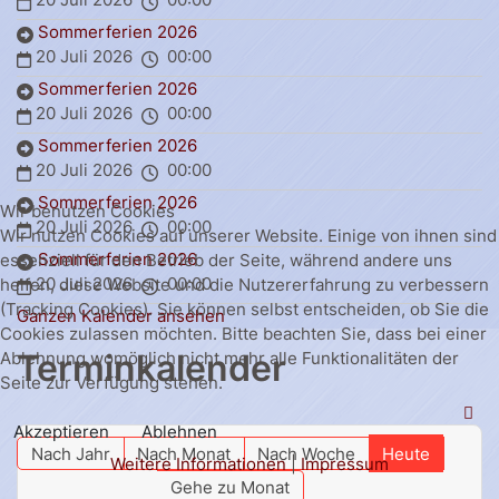
Sommerferien 2026
20 Juli 2026
00:00
Sommerferien 2026
20 Juli 2026
00:00
Sommerferien 2026
20 Juli 2026
00:00
Sommerferien 2026
Wir benutzen Cookies
20 Juli 2026
00:00
Wir nutzen Cookies auf unserer Website. Einige von ihnen sind
Sommerferien 2026
essenziell für den Betrieb der Seite, während andere uns
20 Juli 2026
00:00
helfen, diese Website und die Nutzererfahrung zu verbessern
(Tracking Cookies). Sie können selbst entscheiden, ob Sie die
Ganzen Kalender ansehen
Cookies zulassen möchten. Bitte beachten Sie, dass bei einer
Terminkalender
Ablehnung womöglich nicht mehr alle Funktionalitäten der
Seite zur Verfügung stehen.
Akzeptieren
Ablehnen
Nach Jahr
Nach Monat
Nach Woche
Heute
Weitere Informationen
|
Impressum
Gehe zu Monat