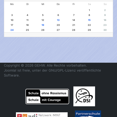
Mo
Di
Mi
Do
Fr
Sa
So
1
2
3
4
5
6
7
8
9
10
11
12
13
14
15
16
17
18
19
20
21
22
23
24
25
26
27
28
29
30
Copyright © 2026 GEHW. Alle Rechte vorbehalten.
Joomla!
ist freie, unter der
GNU/GPL-Lizenz
veröffentlichte
Software.