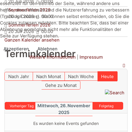
20 Juli 2026
00:00
essenziell für den Betrieb der Seite, während andere uns
helfen, diese Website und die Nutzererfahrung zu verbessern
Sommerferien 2026
(Tracking Cookies). Sie können selbst entscheiden, ob Sie die
20 Juli 2026
00:00
Cookies zulassen möchten. Bitte beachten Sie, dass bei einer
Sommerferien 2026
Ablehnung womöglich nicht mehr alle Funktionalitäten der
20 Juli 2026
00:00
Seite zur Verfügung stehen.
Ganzen Kalender ansehen
Akzeptieren
Ablehnen
Terminkalender
Weitere Informationen
|
Impressum
Nach Jahr
Nach Monat
Nach Woche
Heute
Gehe zu Monat
Mittwoch, 26. November
Vorheriger Tag
Folgetag
2025
Es wurden keine Events gefunden