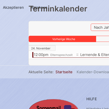
Terminkalender
Akzeptieren
Ablehnen
Nach Ja
Vorherige Woche
24. November
12:00pm
:: Lernende & Elte
Elternsprechzeit
Aktuelle Seite:
Startseite
Kalender-Downloa
HILFE
Nützliche Link