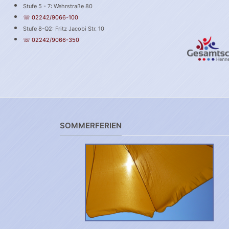
Stufe 5 - 7: Wehrstraße 80
☏ 02242/9066-100
Stufe 8-Q2: Fritz Jacobi Str. 10
☏ 02242/9066-350
SOMMERFERIEN