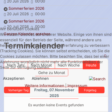
20 Juli 2026
00:00
Sommerferien 2026
20 Juli 2026
00:00
Sommerferien 2026
20 Juli 2026
00:00
Wir benutzen Cookies
Ganzen Kalender ansehen
Wir nutzen Cookies auf unserer Website. Einige von ihnen sind
essenziell für den Betrieb der Seite, während andere uns
Terminkalender
helfen, diese Website und die Nutzererfahrung zu verbessern
(Tracking Cookies). Sie können selbst entscheiden, ob Sie die
Cookies zulassen möchten. Bitte beachten Sie, dass bei einer
Ablehnung womöglich nicht mehr alle Funktionalitäten der
Nach Jahr
Nach Monat
Nach Woche
Heute
Seite zur Verfügung stehen.
Gehe zu Monat
Akzeptieren
Ablehnen
Weitere Informationen
|
Impressum
Freitag, 07. November
Vorheriger Tag
Folgetag
2025
Es wurden keine Events gefunden