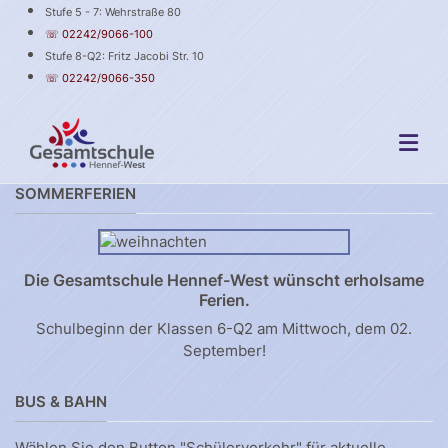
Stufe 5 - 7: Wehrstraße 80
☏ 02242/9066-100
Stufe 8-Q2: Fritz Jacobi Str. 10
☏ 02242/9066-350
SOMMERFERIEN
Die Gesamtschule Hennef-West wünscht erholsame
Ferien.
Schulbeginn der Klassen 6-Q2 am Mittwoch, dem 02.
September!
BUS & BAHN
Wählen Sie den Button "Schülerverkehr" für aktuelle