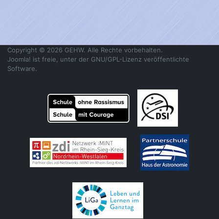
Copyright © 2026 GEHW. Alle Rechte vorbehalten.
Joomla!
ist freie, unter der
GNU/GPL-Lizenz
veröffentlichte
Software.