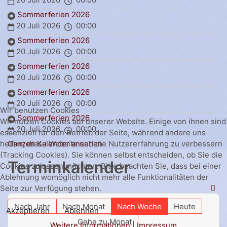
Sommerferien 2026
20 Juli 2026
00:00
Sommerferien 2026
20 Juli 2026
00:00
Sommerferien 2026
20 Juli 2026
00:00
Sommerferien 2026
20 Juli 2026
00:00
Wir benutzen Cookies
Sommerferien 2026
Wir nutzen Cookies auf unserer Website. Einige von ihnen sind
20 Juli 2026
00:00
essenziell für den Betrieb der Seite, während andere uns
Ganzen Kalender ansehen
helfen, diese Website und die Nutzererfahrung zu verbessern
(Tracking Cookies). Sie können selbst entscheiden, ob Sie die
Terminkalender
Cookies zulassen möchten. Bitte beachten Sie, dass bei einer
Ablehnung womöglich nicht mehr alle Funktionalitäten der
Seite zur Verfügung stehen.
Nach Jahr
Nach Monat
Nach Woche
Heute
Akzeptieren
Ablehnen
Gehe zu Monat
Weitere Informationen
|
Impressum