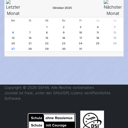
Oktober 2025
Mo
Di
Mi
Do
Fr
Sa
So
1
2
3
4
5
6
7
8
9
10
11
12
13
14
15
16
17
18
19
20
21
22
23
24
25
26
27
28
29
30
31
Copyright © 2026 GEHW. Alle Rechte vorbehalten.
Joomla!
ist freie, unter der
GNU/GPL-Lizenz
veröffentlichte
Software.