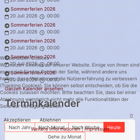
Sommerferien 2026
20 Juli 2026
00:00
Sommerferien 2026
20 Juli 2026
00:00
Sommerferien 2026
20 Juli 2026
00:00
Sommerferien 2026
Wir benutzen Cookies
20 Juli 2026
00:00
Wir nutzen Cookies auf unserer Website. Einige von ihnen sind
essenziell für den Betrieb der Seite, während andere uns
Sommerferien 2026
helfen, diese Website und die Nutzererfahrung zu verbessern
20 Juli 2026
00:00
(Tracking Cookies). Sie können selbst entscheiden, ob Sie die
Ganzen Kalender ansehen
Cookies zulassen möchten. Bitte beachten Sie, dass bei einer
Ablehnung womöglich nicht mehr alle Funktionalitäten der
Terminkalender
Seite zur Verfügung stehen.
Akzeptieren
Ablehnen
Nach Jahr
Nach Monat
Nach Woche
Heute
Weitere Informationen
|
Impressum
Gehe zu Monat