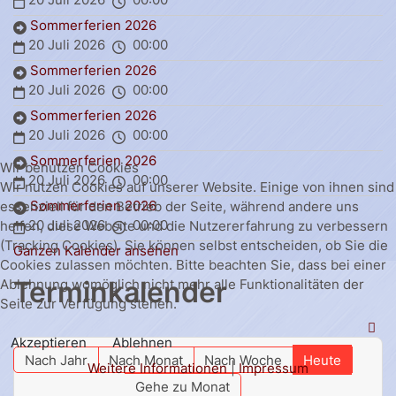
Sommerferien 2026
20 Juli 2026
00:00
Sommerferien 2026
20 Juli 2026
00:00
Sommerferien 2026
20 Juli 2026
00:00
Sommerferien 2026
Wir benutzen Cookies
20 Juli 2026
00:00
Wir nutzen Cookies auf unserer Website. Einige von ihnen sind
Sommerferien 2026
essenziell für den Betrieb der Seite, während andere uns
20 Juli 2026
00:00
helfen, diese Website und die Nutzererfahrung zu verbessern
(Tracking Cookies). Sie können selbst entscheiden, ob Sie die
Ganzen Kalender ansehen
Cookies zulassen möchten. Bitte beachten Sie, dass bei einer
Terminkalender
Ablehnung womöglich nicht mehr alle Funktionalitäten der
Seite zur Verfügung stehen.
Akzeptieren
Ablehnen
Nach Jahr
Nach Monat
Nach Woche
Heute
Weitere Informationen
|
Impressum
Gehe zu Monat