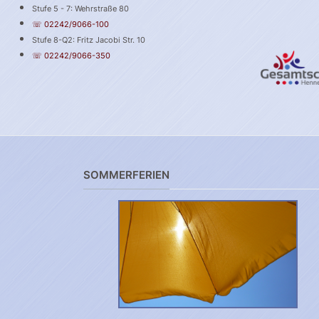
Stufe 5 - 7: Wehrstraße 80
☏ 02242/9066-100
Stufe 8-Q2: Fritz Jacobi Str. 10
☏ 02242/9066-350
SOMMERFERIEN