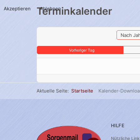
Terminkalender
Akzeptieren
Ablehnen
Nach Ja
Vorheriger Tag
Aktuelle Seite:
Startseite
Kalender-Downloa
HILFE
Nützliche Link