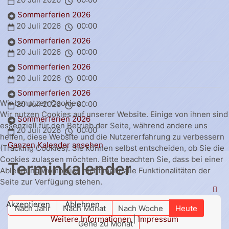
Sommerferien 2026
20 Juli 2026
00:00
Sommerferien 2026
20 Juli 2026
00:00
Sommerferien 2026
20 Juli 2026
00:00
Sommerferien 2026
Wir benutzen Cookies
20 Juli 2026
00:00
Wir nutzen Cookies auf unserer Website. Einige von ihnen sind
Sommerferien 2026
essenziell für den Betrieb der Seite, während andere uns
20 Juli 2026
00:00
helfen, diese Website und die Nutzererfahrung zu verbessern
Ganzen Kalender ansehen
(Tracking Cookies). Sie können selbst entscheiden, ob Sie die
Cookies zulassen möchten. Bitte beachten Sie, dass bei einer
Terminkalender
Ablehnung womöglich nicht mehr alle Funktionalitäten der
Seite zur Verfügung stehen.
Akzeptieren
Ablehnen
Nach Jahr
Nach Monat
Nach Woche
Heute
Weitere Informationen
|
Impressum
Gehe zu Monat