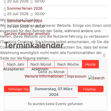
20 Juli 2026
00:00
Sommerferien 2026
20 Juli 2026
00:00
Wir benutzen Cookies
Sommerferien 2026
Wir nutzen Cookies auf unserer Website. Einige von ihnen sind
20 Juli 2026
00:00
essenziell für den Betrieb der Seite, während andere uns
Ganzen Kalender ansehen
helfen, diese Website und die Nutzererfahrung zu verbessern
(Tracking Cookies). Sie können selbst entscheiden, ob Sie die
Terminkalender
Cookies zulassen möchten. Bitte beachten Sie, dass bei einer
Ablehnung womöglich nicht mehr alle Funktionalitäten der
Seite zur Verfügung stehen.
Nach Jahr
Nach Monat
Nach Woche
Heute
Akzeptieren
Ablehnen
Gehe zu Monat
Weitere Informationen
|
Impressum
Donnerstag, 07. März
Vorheriger Tag
Folgetag
2024
Es wurden keine Events gefunden