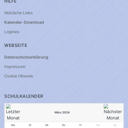
HILFE
Nützliche Links
Kalender-Download
Logineo
WEBSEITE
Datenschutzerklärung
Impressum
Cookie Hinweis
SCHULKALENDER
März 2024
Mo
Di
Mi
Do
Fr
Sa
So