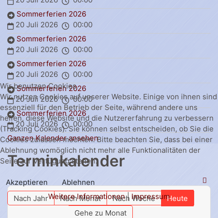
Sommerferien 2026
20 Juli 2026
00:00
Sommerferien 2026
20 Juli 2026
00:00
Sommerferien 2026
20 Juli 2026
00:00
Wir benutzen Cookies
Sommerferien 2026
Wir nutzen Cookies auf unserer Website. Einige von ihnen sind
20 Juli 2026
00:00
essenziell für den Betrieb der Seite, während andere uns
Sommerferien 2026
helfen, diese Website und die Nutzererfahrung zu verbessern
20 Juli 2026
00:00
(Tracking Cookies). Sie können selbst entscheiden, ob Sie die
Ganzen Kalender ansehen
Cookies zulassen möchten. Bitte beachten Sie, dass bei einer
Ablehnung womöglich nicht mehr alle Funktionalitäten der
Terminkalender
Seite zur Verfügung stehen.
Akzeptieren
Ablehnen
Weitere Informationen
|
Impressum
Nach Jahr
Nach Monat
Nach Woche
Heute
Gehe zu Monat