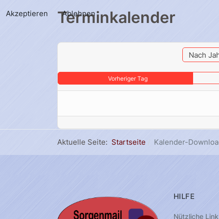
Terminkalender
Akzeptieren
Ablehnen
Nach Ja
Vorheriger Tag
Aktuelle Seite:
Startseite
Kalender-Downloa
HILFE
Nützliche Link