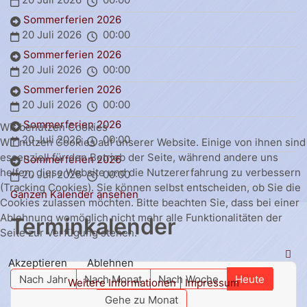
Sommerferien 2026
20 Juli 2026
00:00
Sommerferien 2026
20 Juli 2026
00:00
Sommerferien 2026
20 Juli 2026
00:00
Sommerferien 2026
Wir benutzen Cookies
20 Juli 2026
00:00
Wir nutzen Cookies auf unserer Website. Einige von ihnen sind
essenziell für den Betrieb der Seite, während andere uns
Sommerferien 2026
helfen, diese Website und die Nutzererfahrung zu verbessern
20 Juli 2026
00:00
(Tracking Cookies). Sie können selbst entscheiden, ob Sie die
Ganzen Kalender ansehen
Cookies zulassen möchten. Bitte beachten Sie, dass bei einer
Ablehnung womöglich nicht mehr alle Funktionalitäten der
Terminkalender
Seite zur Verfügung stehen.
Akzeptieren
Ablehnen
Nach Jahr
Nach Monat
Nach Woche
Heute
Weitere Informationen
|
Impressum
Gehe zu Monat