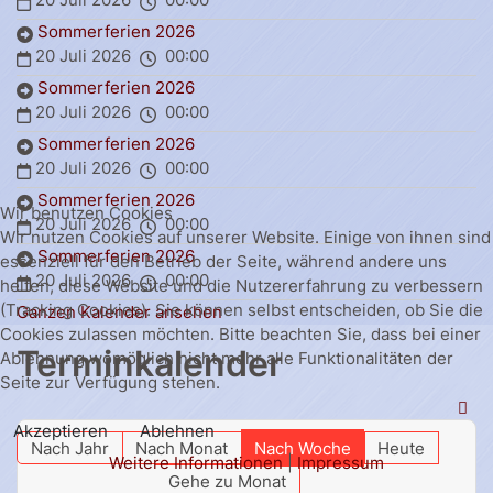
Sommerferien 2026
20 Juli 2026
00:00
Sommerferien 2026
20 Juli 2026
00:00
Sommerferien 2026
20 Juli 2026
00:00
Sommerferien 2026
Wir benutzen Cookies
20 Juli 2026
00:00
Wir nutzen Cookies auf unserer Website. Einige von ihnen sind
Sommerferien 2026
essenziell für den Betrieb der Seite, während andere uns
20 Juli 2026
00:00
helfen, diese Website und die Nutzererfahrung zu verbessern
(Tracking Cookies). Sie können selbst entscheiden, ob Sie die
Ganzen Kalender ansehen
Cookies zulassen möchten. Bitte beachten Sie, dass bei einer
Terminkalender
Ablehnung womöglich nicht mehr alle Funktionalitäten der
Seite zur Verfügung stehen.
Akzeptieren
Ablehnen
Nach Jahr
Nach Monat
Nach Woche
Heute
Weitere Informationen
|
Impressum
Gehe zu Monat