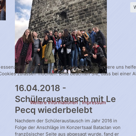
W
 essenziell für den Betrieb der Seite, während andere uns hel
 Cookies zulassen möchten. Bitte beachten Sie, dass bei einer 
16.04.2018 -
Schüleraustausch mit Le
Weitere Informationen
|
Impressum
Pecq wiederbelebt
Nachdem der Schüleraustausch im Jahr 2016 in
Folge der Anschläge im Konzertsaal Bataclan von
französischer Seite aus abgesagt wurde, fand er