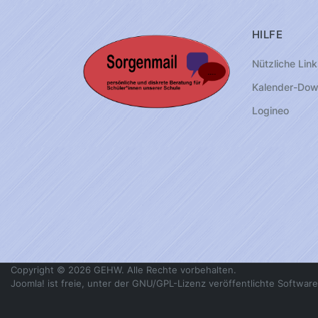
HILFE
Nützliche Link
Kalender-Dow
Logineo
Copyright © 2026 GEHW. Alle Rechte vorbehalten.
Joomla!
ist freie, unter der
GNU/GPL-Lizenz
veröffentlichte Software