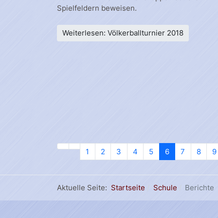
Spielfeldern beweisen.
Weiterlesen: Völkerballturnier 2018
1
2
3
4
5
6
7
8
9
Aktuelle Seite:
Startseite
Schule
Berichte