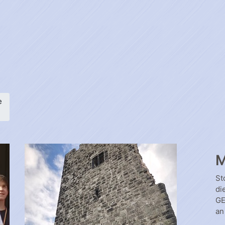
e
M
St
di
GE
an