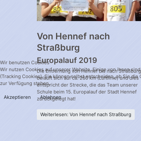
Von Hennef nach
Straßburg
Europalauf 2019
Wir benutzen Cookies
Wir nutzen Cookies auf unserer Website. Einige von ihnen sind
Die Entfernung von Hennef bis nach Straßburg
(Tracking Cookies). Sie können selbst entscheiden, ob Sie die
beläuft sich auf ca. 260 km (Luftlinie) und dies
zur Verfügung stehen.
entspricht der Strecke, die das Team unserer
Schule beim 15. Europalauf der Stadt Hennef
Akzeptieren
Ablehnen
zurückgelegt hat!
Weiterlesen: Von Hennef nach Straßburg