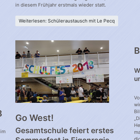
in diesem Frühjahr erstmals wieder statt.
Weiterlesen: Schüleraustausch mit Le Pecq
B
W
u
Vo
wi
8
Bi
Go West!
„D
He
Gesamtschule feiert erstes
eim
ma
di