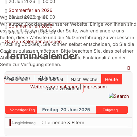
20 Juli 2026
00:00
Sommerferien 2026
20 Juli 2026
00:00
Wir benutzen Cookies
Wir nutzen Cookies auf unserer Website. Einige von ihnen sind
Sommerferien 2026
essenziell für den Betrieb der Seite, während andere uns
20 Juli 2026
00:00
helfen, diese Website und die Nutzererfahrung zu verbessern
Ganzen Kalender ansehen
(Tracking Cookies). Sie können selbst entscheiden, ob Sie die
Cookies zulassen möchten. Bitte beachten Sie, dass bei einer
Terminkalender
Ablehnung womöglich nicht mehr alle Funktionalitäten der
Seite zur Verfügung stehen.
Akzeptieren
Ablehnen
Nach Jahr
Nach Monat
Nach Woche
Heute
Weitere Informationen
|
Impressum
Gehe zu Monat
Freitag, 20. Juni 2025
Vorheriger Tag
Folgetag
:: Lernende & Eltern
Ausgleichstag