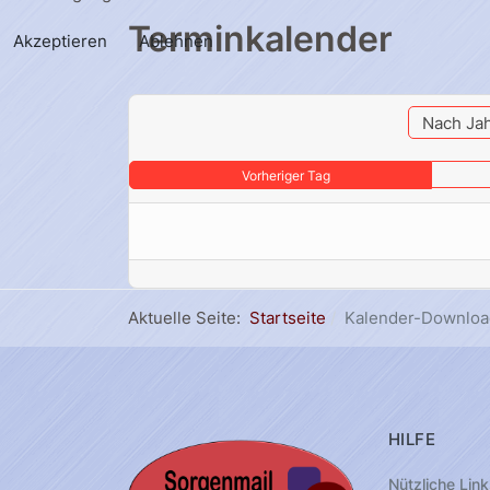
Terminkalender
Akzeptieren
Ablehnen
Nach Ja
Vorheriger Tag
Aktuelle Seite:
Startseite
Kalender-Downloa
HILFE
Nützliche Link