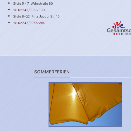
Stufe 5 - 7: Wehrstraße 80
☏ 02242/9066-100
Stufe 8-Q2: Fritz Jacobi Str. 10
☏ 02242/9066-350
SOMMERFERIEN