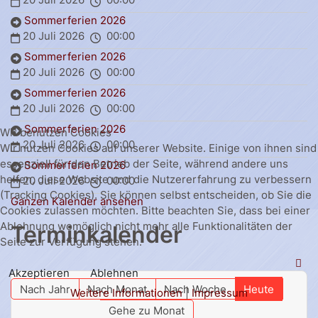
Sommerferien 2026
20 Juli 2026
00:00
Sommerferien 2026
20 Juli 2026
00:00
Sommerferien 2026
20 Juli 2026
00:00
Sommerferien 2026
Wir benutzen Cookies
20 Juli 2026
00:00
Wir nutzen Cookies auf unserer Website. Einige von ihnen sind
essenziell für den Betrieb der Seite, während andere uns
Sommerferien 2026
helfen, diese Website und die Nutzererfahrung zu verbessern
20 Juli 2026
00:00
(Tracking Cookies). Sie können selbst entscheiden, ob Sie die
Ganzen Kalender ansehen
Cookies zulassen möchten. Bitte beachten Sie, dass bei einer
Ablehnung womöglich nicht mehr alle Funktionalitäten der
Terminkalender
Seite zur Verfügung stehen.
Akzeptieren
Ablehnen
Nach Jahr
Nach Monat
Nach Woche
Heute
Weitere Informationen
|
Impressum
Gehe zu Monat