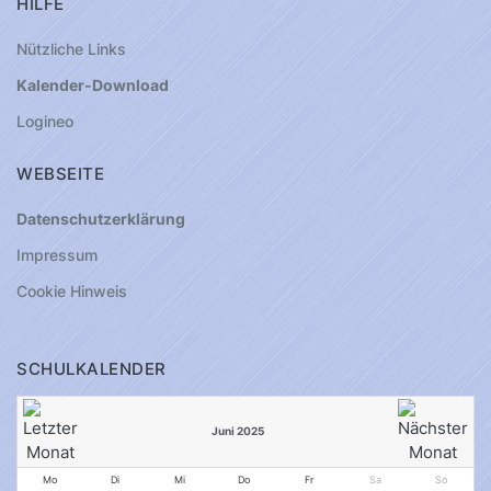
HILFE
Nützliche Links
Kalender-Download
Logineo
WEBSEITE
Datenschutzerklärung
Impressum
Cookie Hinweis
SCHULKALENDER
Juni 2025
Mo
Di
Mi
Do
Fr
Sa
So