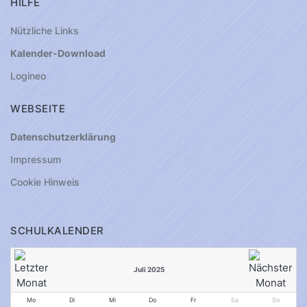
HILFE
Nützliche Links
Kalender-Download
Logineo
WEBSEITE
Datenschutzerklärung
Impressum
Cookie Hinweis
SCHULKALENDER
Juli 2025
Mo
Di
Mi
Do
Fr
Sa
So