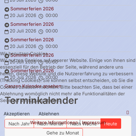
Sommerferien 2026
20 Juli 2026
00:00
Sommerferien 2026
20 Juli 2026
00:00
Sommerferien 2026
20 Juli 2026
00:00
Wir benutzen Cookies
Sommerferien 2026
Wir nutzen Cookies auf unserer Website. Einige von ihnen sind
20 Juli 2026
00:00
essenziell für den Betrieb der Seite, während andere uns
Sommerferien 2026
helfen, diese Website und die Nutzererfahrung zu verbessern
20 Juli 2026
00:00
(Tracking Cookies). Sie können selbst entscheiden, ob Sie die
Ganzen Kalender ansehen
Cookies zulassen möchten. Bitte beachten Sie, dass bei einer
Ablehnung womöglich nicht mehr alle Funktionalitäten der
Terminkalender
Seite zur Verfügung stehen.
Akzeptieren
Ablehnen
Weitere Informationen
|
Impressum
Nach Jahr
Nach Monat
Nach Woche
Heute
Gehe zu Monat