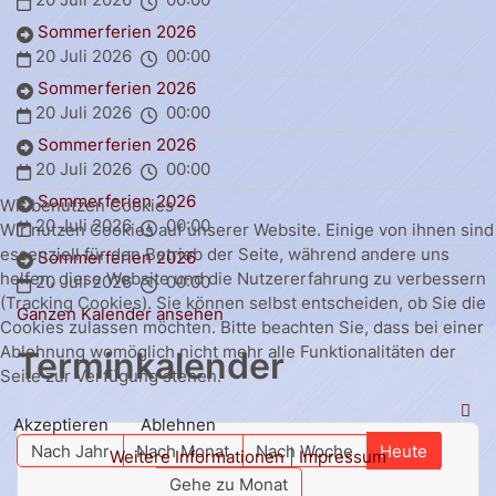
Sommerferien 2026
20 Juli 2026
00:00
Sommerferien 2026
20 Juli 2026
00:00
Sommerferien 2026
20 Juli 2026
00:00
Sommerferien 2026
Wir benutzen Cookies
20 Juli 2026
00:00
Wir nutzen Cookies auf unserer Website. Einige von ihnen sind
essenziell für den Betrieb der Seite, während andere uns
Sommerferien 2026
helfen, diese Website und die Nutzererfahrung zu verbessern
20 Juli 2026
00:00
(Tracking Cookies). Sie können selbst entscheiden, ob Sie die
Ganzen Kalender ansehen
Cookies zulassen möchten. Bitte beachten Sie, dass bei einer
Ablehnung womöglich nicht mehr alle Funktionalitäten der
Terminkalender
Seite zur Verfügung stehen.
Akzeptieren
Ablehnen
Nach Jahr
Nach Monat
Nach Woche
Heute
Weitere Informationen
|
Impressum
Gehe zu Monat