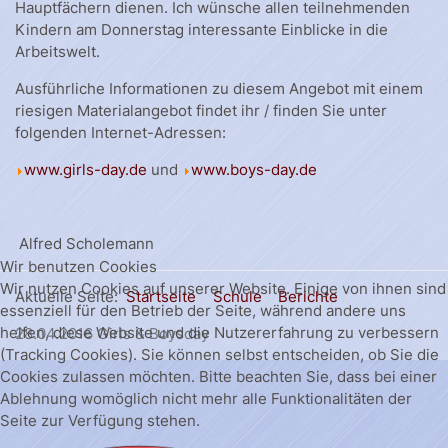
Hauptfächern dienen. Ich wünsche allen teilnehmenden
Kindern am Donnerstag interessante Einblicke in die
Arbeitswelt.
Ausführliche Informationen zu diesem Angebot mit einem
riesigen Materialangebot findet ihr / finden Sie unter
folgenden Internet-Adressen:
www.girls-day.de
und
www.boys-day.de
Alfred Scholemann
Wir benutzen Cookies
Wir nutzen Cookies auf unserer Website. Einige von ihnen sind
Aktuelle Seite:
Startseite
Schule
Berichte
essenziell für den Betrieb der Seite, während andere uns
helfen, diese Website und die Nutzererfahrung zu verbessern
28.04.2016 Girls & Boysday
(Tracking Cookies). Sie können selbst entscheiden, ob Sie die
Cookies zulassen möchten. Bitte beachten Sie, dass bei einer
Ablehnung womöglich nicht mehr alle Funktionalitäten der
Seite zur Verfügung stehen.