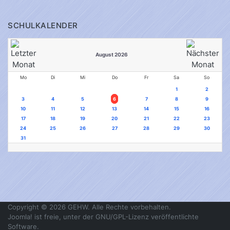
SCHULKALENDER
August 2026
Mo
Di
Mi
Do
Fr
Sa
So
1
2
3
4
5
6
7
8
9
10
11
12
13
14
15
16
17
18
19
20
21
22
23
24
25
26
27
28
29
30
31
Copyright © 2026 GEHW. Alle Rechte vorbehalten.
Joomla!
ist freie, unter der
GNU/GPL-Lizenz
veröffentlichte
Software.