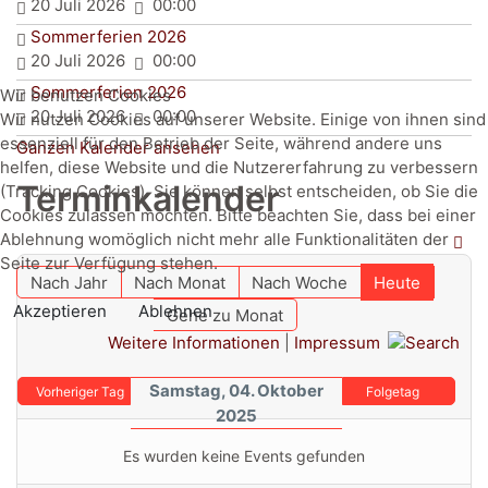
20 Juli 2026
00:00
Sommerferien 2026
20 Juli 2026
00:00
Sommerferien 2026
Wir benutzen Cookies
20 Juli 2026
00:00
Wir nutzen Cookies auf unserer Website. Einige von ihnen sind
essenziell für den Betrieb der Seite, während andere uns
Ganzen Kalender ansehen
helfen, diese Website und die Nutzererfahrung zu verbessern
Terminkalender
(Tracking Cookies). Sie können selbst entscheiden, ob Sie die
Cookies zulassen möchten. Bitte beachten Sie, dass bei einer
Ablehnung womöglich nicht mehr alle Funktionalitäten der
Seite zur Verfügung stehen.
Nach Jahr
Nach Monat
Nach Woche
Heute
Akzeptieren
Ablehnen
Gehe zu Monat
Weitere Informationen
|
Impressum
Samstag, 04. Oktober
Vorheriger Tag
Folgetag
2025
Es wurden keine Events gefunden