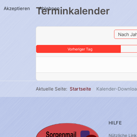
Terminkalender
Akzeptieren
Ablehnen
Nach Ja
Vorheriger Tag
Aktuelle Seite:
Startseite
Kalender-Downloa
HILFE
Nützliche Link