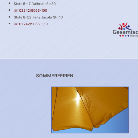
Stufe 5 - 7: Wehrstraße 80
☏ 02242/9066-100
Stufe 8-Q2: Fritz Jacobi Str. 10
☏ 02242/9066-350
SOMMERFERIEN