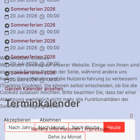
Sommerferien 2026
20 Juli 2026
00:00
Sommerferien 2026
20 Juli 2026
00:00
Sommerferien 2026
20 Juli 2026
00:00
Sommerferien 2026
Wir benutzen Cookies
20 Juli 2026
00:00
Wir nutzen Cookies auf unserer Website. Einige von ihnen sind
essenziell für den Betrieb der Seite, während andere uns
Sommerferien 2026
helfen, diese Website und die Nutzererfahrung zu verbessern
20 Juli 2026
00:00
(Tracking Cookies). Sie können selbst entscheiden, ob Sie die
Ganzen Kalender ansehen
Cookies zulassen möchten. Bitte beachten Sie, dass bei einer
Ablehnung womöglich nicht mehr alle Funktionalitäten der
Terminkalender
Seite zur Verfügung stehen.
Akzeptieren
Ablehnen
Nach Jahr
Nach Monat
Nach Woche
Heute
Weitere Informationen
|
Impressum
Gehe zu Monat