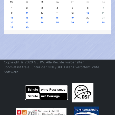
Mo
Di
Mi
Do
Fr
Sa
So
1
2
3
4
5
6
7
8
9
10
11
12
13
14
15
16
17
18
19
20
21
22
23
24
25
26
27
28
29
30
Copyright © 2026 GEHW. Alle Rechte vorbehalten.
Joomla!
ist freie, unter der
GNU/GPL-Lizenz
veröffentlichte
Software.